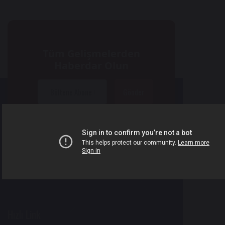
Tüm Gelişmelerden
Haberdar Olun
Gönder
E-posta bültenine abone olarak gelişmelerden
haberdar olabilirsiniz.
Hızlı Link